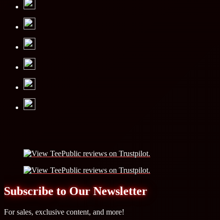
Subscribe to Our Newsletter
For sales, exclusive content, and more!