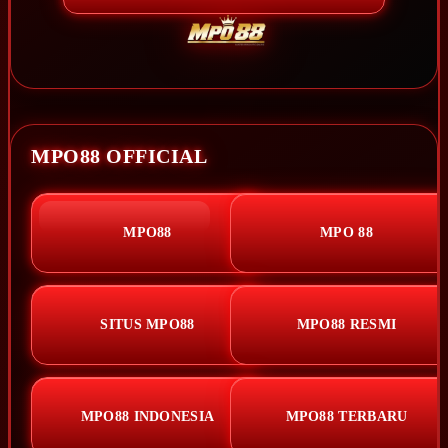
MPO88 OFFICIAL
MPO88
MPO 88
SITUS MPO88
MPO88 RESMI
MPO88 INDONESIA
MPO88 TERBARU