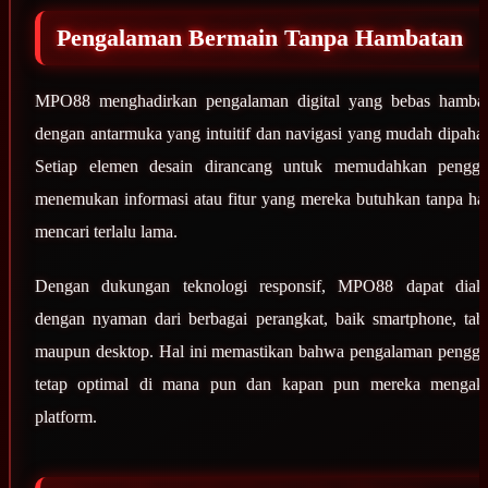
Pengalaman Bermain Tanpa Hambatan
MPO88 menghadirkan pengalaman digital yang bebas hamba
dengan antarmuka yang intuitif dan navigasi yang mudah dipaha
Setiap elemen desain dirancang untuk memudahkan pengg
menemukan informasi atau fitur yang mereka butuhkan tanpa ha
mencari terlalu lama.
Dengan dukungan teknologi responsif, MPO88 dapat diak
dengan nyaman dari berbagai perangkat, baik smartphone, tabl
maupun desktop. Hal ini memastikan bahwa pengalaman pengg
tetap optimal di mana pun dan kapan pun mereka mengak
platform.