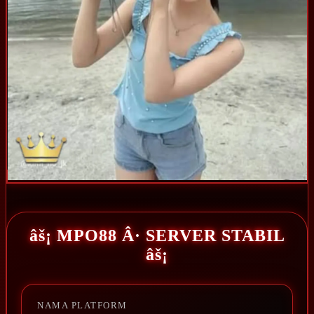
âš¡ MPO88 Â· SERVER STABIL
âš¡
NAMA PLATFORM