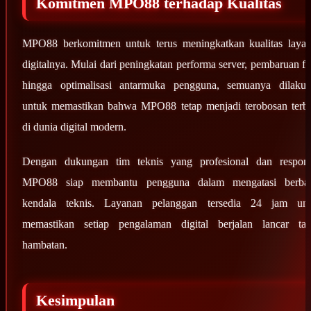
Komitmen MPO88 terhadap Kualitas
MPO88 berkomitmen untuk terus meningkatkan kualitas laya
digitalnya. Mulai dari peningkatan performa server, pembaruan fit
hingga optimalisasi antarmuka pengguna, semuanya dilaku
untuk memastikan bahwa MPO88 tetap menjadi terobosan terb
di dunia digital modern.
Dengan dukungan tim teknis yang profesional dan respons
MPO88 siap membantu pengguna dalam mengatasi berbag
kendala teknis. Layanan pelanggan tersedia 24 jam un
memastikan setiap pengalaman digital berjalan lancar ta
hambatan.
Kesimpulan