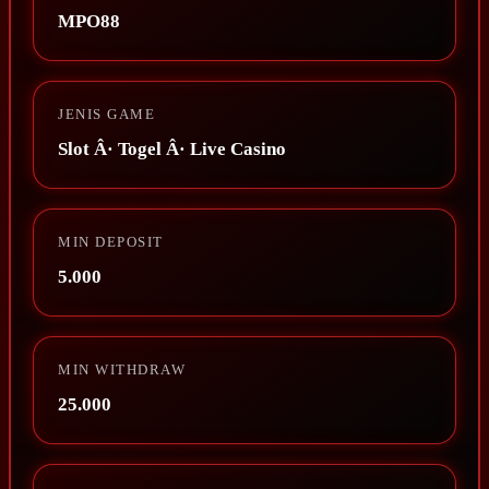
MPO88
JENIS GAME
Slot Â· Togel Â· Live Casino
MIN DEPOSIT
5.000
MIN WITHDRAW
25.000