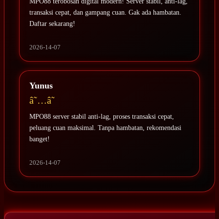
MPO88 terobosan digital modern! Server stabil, anti-lag,
transaksi cepat, dan gampang cuan. Gak ada hambatan.
Daftar sekarang!
2026-14-07
Yunus
â˜…â˜
MPO88 server stabil anti-lag, proses transaksi cepat,
peluang cuan maksimal. Tanpa hambatan, rekomendasi
banget!
2026-14-07