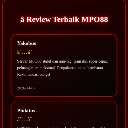
â­ Review Terbaik MPO88
Yakobus
â˜…â˜
Server MPO88 stabil dan anti-lag, transaksi super cepat,
peluang cuan maksimal. Pengalaman tanpa hambatan.
Rekomendasi banget!
2026-14-07
Philatus
â˜…â˜