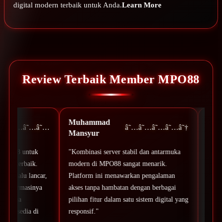
digital modern terbaik untuk Anda.
Learn More
Review Terbaik Member MPO88
Muhammad
Muhammad
…
â˜…â˜…â˜…â˜…â˜†
â˜
Mansyur
Sari
"Kombinasi server stabil dan antarmuka
"Tampilan dan sistem 
modern di MPO88 sangat menarik.
MPO88 sangat mudah 
Platform ini menawarkan pengalaman
stabil membuat naviga
akses tanpa hambatan dengan berbagai
cepat, proses transaks
pilihan fitur dalam satu sistem digital yang
fitur berjalan tanpa h
responsif."
2026-08-07