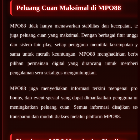
Peluang Cuan Maksimal di MPO88
MPO88 tidak hanya menawarkan stabilitas dan kecepatan, tet
juga peluang cuan yang maksimal. Dengan berbagai fitur unggu
dan sistem fair play, setiap pengguna memiliki kesempatan y
sama untuk meraih keuntungan. MPO88 menghadirkan berba
pilihan permainan digital yang dirancang untuk memberi
pengalaman seru sekaligus menguntungkan.
MPO88 juga menyediakan informasi terkini mengenai pro
bonus, dan event spesial yang dapat dimanfaatkan pengguna un
meningkatkan peluang cuan. Semua informasi disajikan sec
transparan dan mudah diakses melalui platform MPO88.