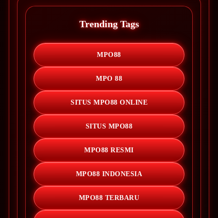
Trending Tags
MPO88
MPO 88
SITUS MPO88 ONLINE
SITUS MPO88
MPO88 RESMI
MPO88 INDONESIA
MPO88 TERBARU